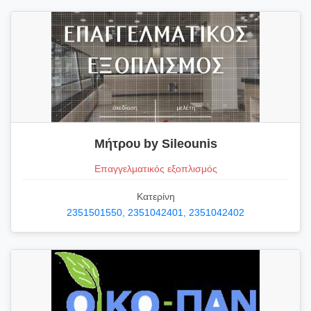
Μήτρου by Sileounis
Επαγγελματικός εξοπλισμός
Κατερίνη
2351501550, 2351042401, 2351042402