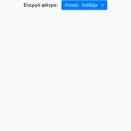
Ενεργό φίλτρο:
Αττική - Χαϊδάρι
×