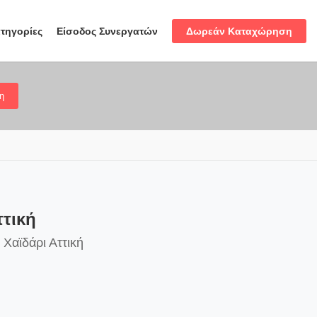
Δωρεάν Καταχώρηση
τηγορίες
Είσοδος Συνεργατών
η
ττική
 Χαϊδάρι Αττική