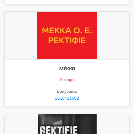
Μέκκα
Ρεκτιφιέ
Βραχναίικα
2610421602