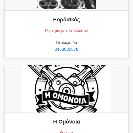
Εορδαϊκός
Ρεκτιφιέ μοτοσυκλετών
Πτολεμαίδα
2463020878
Η Ομόνοια
Ρεκτιφιέ