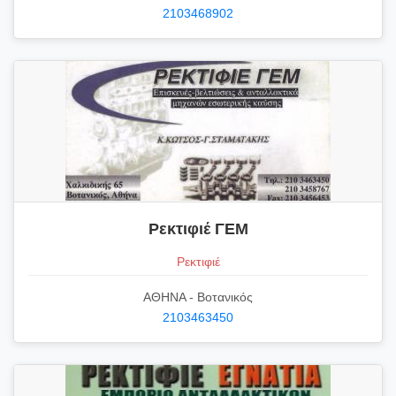
2103468902
Ρεκτιφιέ ΓΕΜ
Ρεκτιφιέ
ΑΘΗΝΑ - Βοτανικός
2103463450