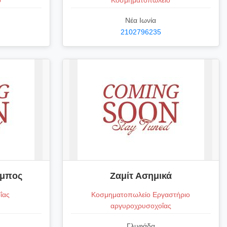
ο
Κοσμηματοπωλείο
Νέα Ιωνία
2102796235
αμπος
Ζαμίτ Ασημικά
ΐας
Κοσμηματοπωλείο Εργαστήριο
αργυροχρυσοχοΐας
Γλυφάδα