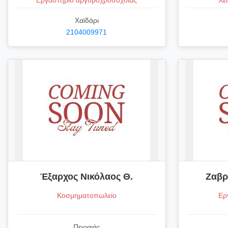
Εργαστήριο αργυροχρυσοχοΐας
Χε
Χαϊδάρι
2104009971
Έξαρχος Νικόλαος Θ.
Ζαβρ
Κοσμηματοπωλείο
Ερ
Πειραιάς