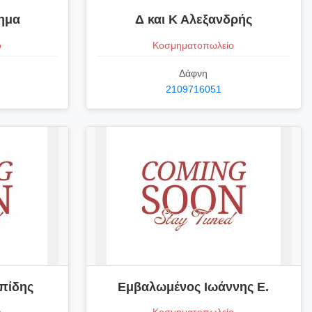
ημα
Δ και Κ Αλεξανδρής
ο
Κοσμηματοπωλείο
Δάφνη
2109716051
πίδης
Εμβαλωμένος Ιωάννης Ε.