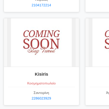
2104172214
Κisiris
Κοσμηματοπωλείο
Σαντορίνη
Ά
2286023929