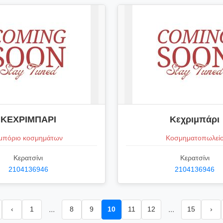
ΚΕΧΡΙΜΠΑΡΙ
Κεχριμπάρι
μπόριο κοσμημάτων
Κοσμηματοπωλεί
Κερατσίνι
Κερατσίνι
2104136946
2104136946
‹
1
...
8
9
10
11
12
...
15
›