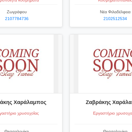
ιροποίητα κοσμήματα
Κοσμηματοπωλεί
Ζωγράφου
Νέα Φιλαδέλφεια
2107784736
2102512534
άκης Χαράλαμπος
Ζαβράκης Χαράλ
γαστήριο χρυσοχοΐας
Εργαστήριο χρυσοχο
Θεσσαλονίκη
Θεσσαλονίκη