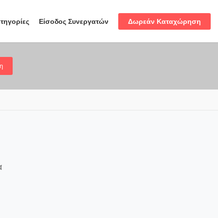
Δωρεάν Καταχώρηση
τηγορίες
Είσοδος Συνεργατών
η
α