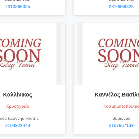
2310866325
2310866325
Καλλίνικος
Καννέλος Βασίλ
Χρυσοχοείο
Κοσμηματοπωλεί
γιος Ιωάννης Ρέντης
Βύρωνας
2104929448
2107667139