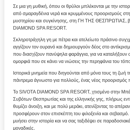
Σε μια γη μυθική, όπου οι θρύλοι μπλέκονται με την ιστ
από σμαραγδένια νερά και κρυμμένους προορισμούς στην
μυστηρίου και συγκίνησης, στη ΓΗ ΤΗΣ ΘΕΣΠΡΩΤΙΑΣ, βρ
DIAMOND SPA RESORT.
Σκληροτράχηλη γη με πέτρα και ατελείωτο πράσινο συγχ
αγγίζουν τον ουρανό και δημιουργούν δέος στο αντίκρισ
που διασχίζουν πανύψηλα φαράγγια, για να καταλήξουν στ
ομορφιά που σε κάνει να νιώσεις την περηφάνια του τό
Ιστορικά μνημεία που διηγούνται από μόνα τους τη ζω
πάντρεμα άγνωστο για πολλούς, ένας νέος προορισμός π
Το SIVOTA DIAMOND SPA RESORT, χτισμένο στην Μπέλα 
Συβότων Θεσπρωτίας και της ελληνικής γης, πλήρως εντ
θυμίζει άνοιξη, και με πολύ μεράκι, ατενίζοντας το απέρα
προσφέρουν στον επισκέπτη του φιλοξενία και σεβασμό. Β
μυήσει στην ιστορία και να σας ταξιδέψει σε παραδοσιακέ
μοναδικές.