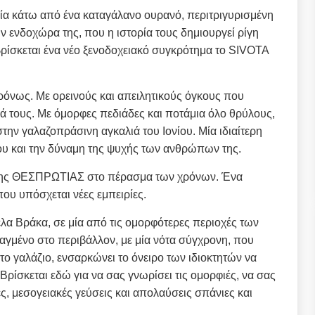
ορία κάτω από ένα καταγάλανο ουρανό, περιτριγυρισμένη
 ενδοχώρα της, που η ιστορία τους δημιουργεί ρίγη
ίσκεται ένα νέο ξενοδοχειακό συγκρότημα το SIVOTA
ρόνως. Με ορεινούς και απειλητικούς όγκους που
μά τους. Με όμορφες πεδιάδες και ποτάμια όλο θρύλους,
ην γαλαζοπράσινη αγκαλιά του Ιονίου. Μία ιδιαίτερη
που και την δύναμη της ψυχής των ανθρώπων της.
ή της ΘΕΣΠΡΩΤΙΑΣ στο πέρασμα των χρόνων. Ένα
ου υπόσχεται νέες εμπειρίες.
Βράκα, σε μία από τις ομορφότερες περιοχές των
αγμένο στο περιβάλλον, με μία νότα σύγχρονη, που
ντο γαλάζιο, ενσαρκώνει το όνειρο των ιδιοκτητών να
ρίσκεται εδώ για να σας γνωρίσει τις ομορφιές, να σας
ς, μεσογειακές γεύσεις και απολαύσεις σπάνιες και