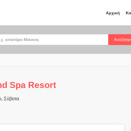
Αρχική
Κα
Αναζήτησ
nd Spa Resort
ο, Σύβοτα