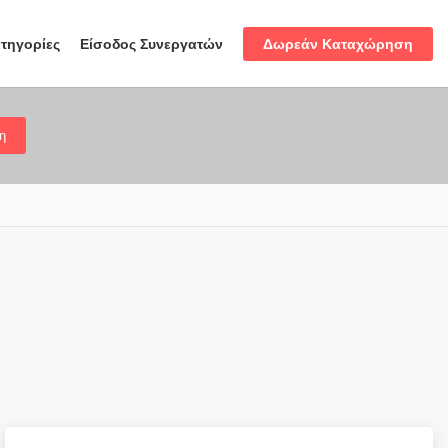
Δωρεάν Καταχώρηση
τηγορίες
Είσοδος Συνεργατών
η