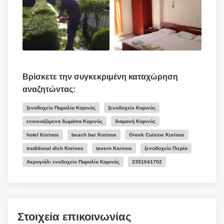
Βρίσκετε την συγκεκριμένη καταχώρηση
αναζητώντας:
ξενοδοχείο Παραλία Κορινός
ξενοδοχείο Κορινός
ενοικιαζόμενα δωμάτια Κορινός
διαμονή Κορινός
hotel Korinos
beach bar Korinos
Greek Cuisine Korinos
traditional dish Korinos
tavern Korinos
ξενοδοχείο Πιερία
Ακρογιάλι ενοδοχείο Παραλία Κορινός
2351041702
Στοιχεία επικοινωνίας