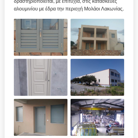
δραστηριοποιείται, με επιτυχία, στις κατασκευές
αλουμινίου με έδρα την περιοχή Μολάοι Λακωνίας.