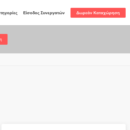
Δωρεάν Καταχώρηση
τηγορίες
Είσοδος Συνεργατών
η