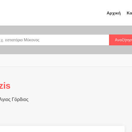
Αρχική
Κα
Αναζήτησ
zis
Άγιος Γόρδιος