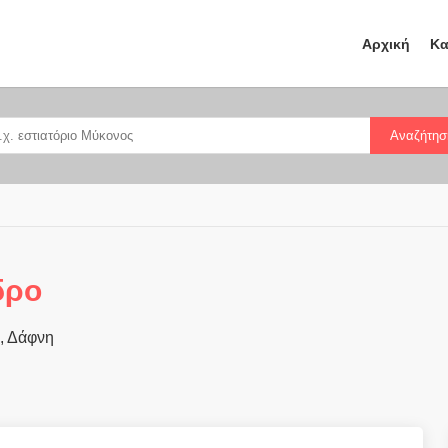
Αρχική
Κα
Αναζήτησ
δρο
, Δάφνη