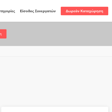
Δωρεάν Καταχώρηση
τηγορίες
Είσοδος Συνεργατών
η