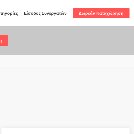
Δωρεάν Καταχώρηση
τηγορίες
Είσοδος Συνεργατών
η