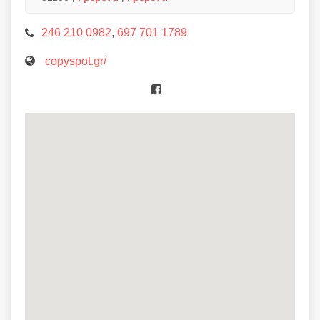
246 210 0982
,
697 701 1789
copyspot.gr/