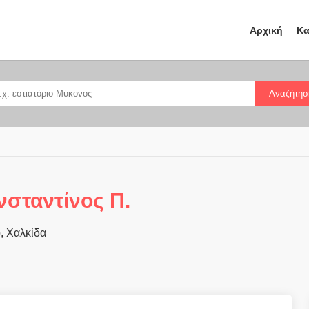
Αρχική
Κα
Αναζήτησ
νσταντίνος Π.
, Χαλκίδα