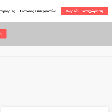
Δωρεάν Καταχώρηση
τηγορίες
Είσοδος Συνεργατών
η