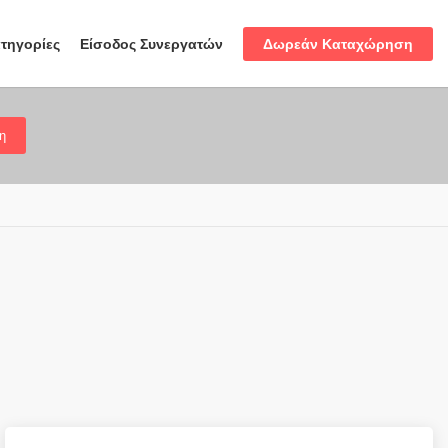
Δωρεάν Καταχώρηση
τηγορίες
Είσοδος Συνεργατών
η