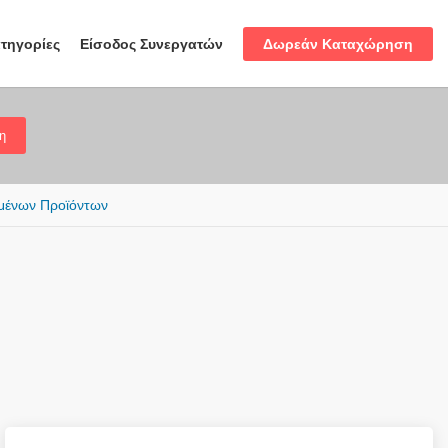
Δωρεάν Καταχώρηση
τηγορίες
Είσοδος Συνεργατών
η
μένων Προϊόντων