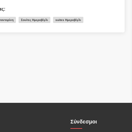
ας:
σαντορίνη
Σουίτες Ημεροβίγλι
suites Ημεροβίγλι
Σύνδεσμοι