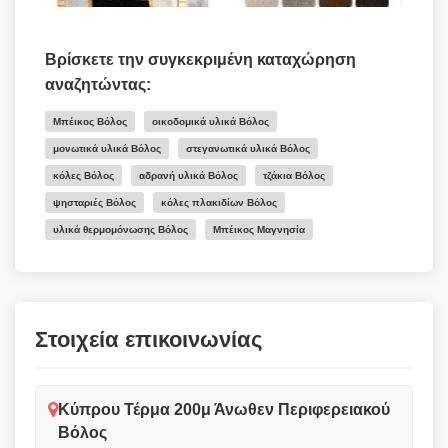
Βρίσκετε την συγκεκριμένη καταχώρηση
αναζητώντας:
Μπέικος Βόλος
οικοδομικά υλικά Βόλος
μονωτικά υλικά Βόλος
στεγανωτικά υλικά Βόλος
κόλες Βόλος
αδρανή υλικά Βόλος
τζάκια Βόλος
ψησταριές Βόλος
κόλες πλακιδίων Βόλος
υλικά θερμομόνωσης Βόλος
Μπέικος Μαγνησία
Στοιχεία επικοινωνίας
Κύπρου Τέρμα 200μ Άνωθεν Περιφερειακού
Βόλος