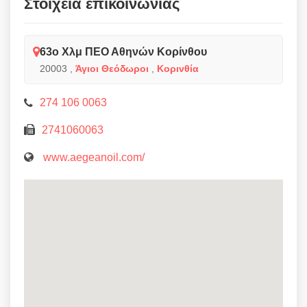
Στοιχεία επικοινωνίας
63ο Χλμ ΠΕΟ Αθηνών Κορίνθου
20003
,
Άγιοι Θεόδωροι
,
Κορινθία
274 106 0063
2741060063
www.aegeanoil.com/