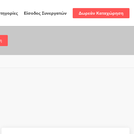
Δωρεάν Καταχώρηση
τηγορίες
Είσοδος Συνεργατών
η