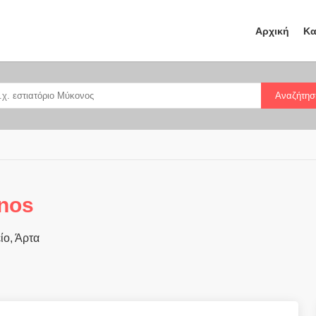
Αρχική
Κα
Αναζήτησ
nos
ίο, Άρτα