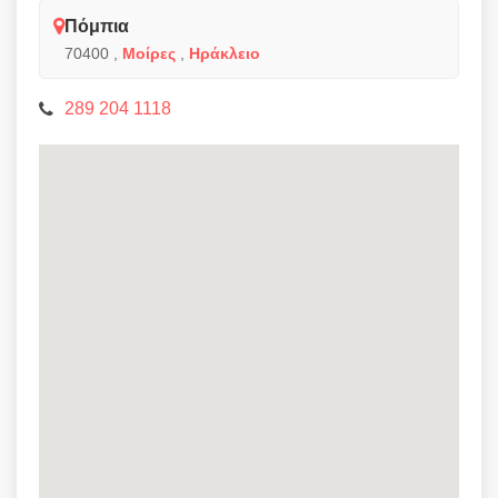
Πόμπια
70400
,
Μοίρες
,
Ηράκλειο
289 204 1118