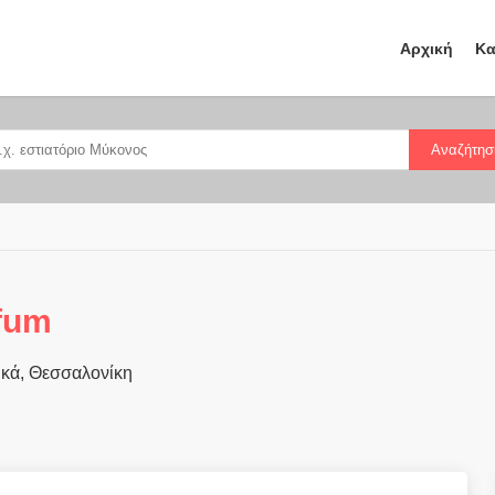
Αρχική
Κα
Αναζήτησ
fum
κά, Θεσσαλονίκη