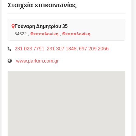
Στοιχεία επικοινωνίας
Γούναρη Δημητρίου 35
54622
,
Θεσσαλονίκη
,
Θεσσαλονίκη
231 023 7791
,
231 307 1848
,
697 209 2066
www.parfum.com.gr