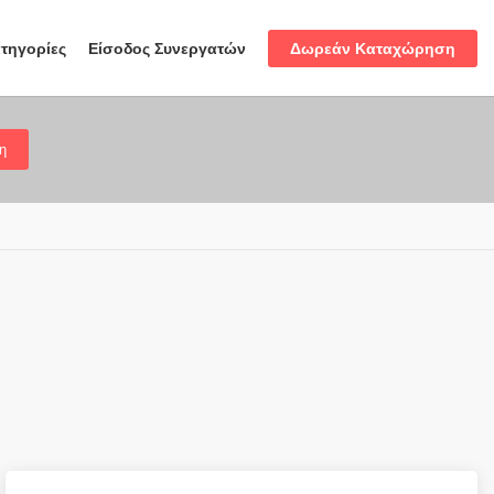
Δωρεάν Καταχώρηση
τηγορίες
Είσοδος Συνεργατών
η