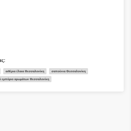
ας:
αιθέρια έλαια Θεσσαλονίκη
σαπούνια Θεσσαλονίκη
κό εμπόριο αρωμάτων Θεσσαλονίκη