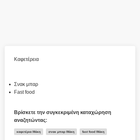
Καφετέρεια
Σνακ μπαρ
Fast food
Βρίσκετε την συγκεκριμένη καταχώρηση
αναζητώντας:
καφετέρια Ιθάκη
σνακ μπαρ Ιθάκη
fast food Ιθάκη