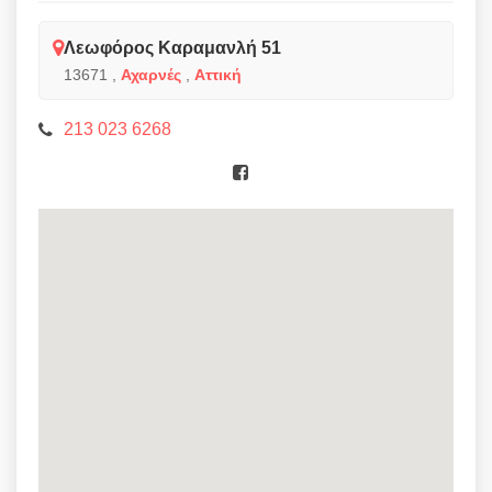
Λεωφόρος Καραμανλή 51
13671
,
Αχαρνές
,
Αττική
213 023 6268