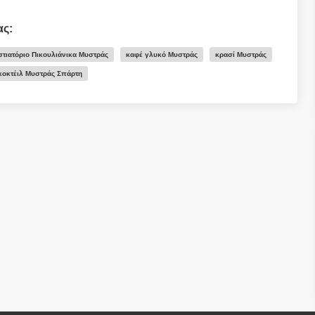
ας:
στιατόριο Πικουλιάνικα Μυστράς
καφέ γλυκό Μυστράς
κρασί Μυστράς
κοκτέιλ Μυστράς Σπάρτη