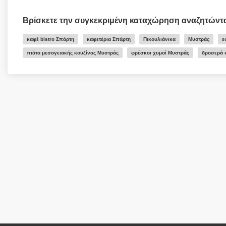
Βρίσκετε την συγκεκριμένη καταχώρηση αναζητώντ
καφέ bistro Σπάρτη
καφετέρια Σπάρτη
Πικουλιάνικα
Μυστράς
ε
πιάτα μεσογειακής κουζίνας Μυστράς
φρέσκοι χυμοί Μυστράς
δροσερά 