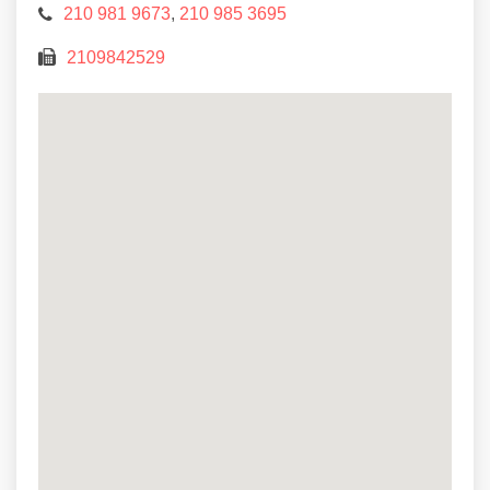
210 981 9673
,
210 985 3695
2109842529