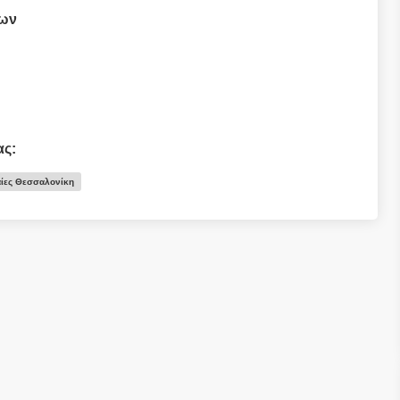
των
ας:
αίες Θεσσαλονίκη