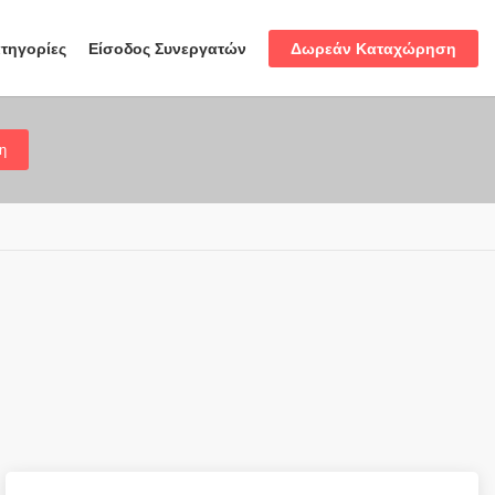
Δωρεάν Καταχώρηση
τηγορίες
Είσοδος Συνεργατών
η