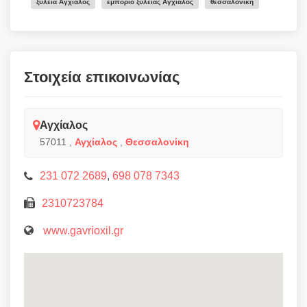
ξυλεία Αγχίαλος
εμπόριο ξυλείας Αγχίαλος
θεσσαλονικη
Στοιχεία επικοινωνίας
Αγχίαλος
57011
,
Αγχίαλος
,
Θεσσαλονίκη
231 072 2689
,
698 078 7343
2310723784
www.gavrioxil.gr