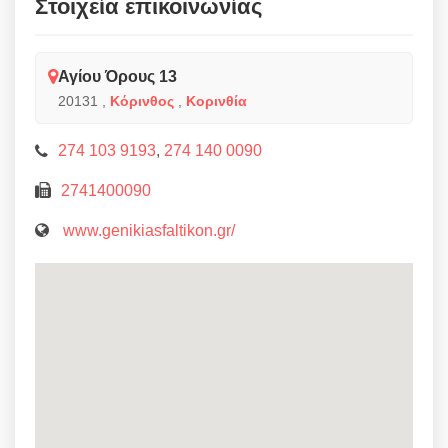
Στοιχεία επικοινωνίας
Αγίου Όρους 13
20131
,
Κόρινθος
,
Κορινθία
274 103 9193
,
274 140 0090
2741400090
www.genikiasfaltikon.gr/