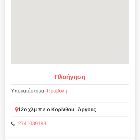
Πλοήγηση
Υποκατάστημα -
Προβολή
12ο χλμ π.ε.ο Κορίνθου - Άργους
2741039193