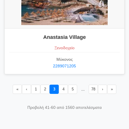
Anastasia Village
Ξενοδοχείο
Μύκονος
2289071205
...
«
‹
1
2
3
4
5
78
›
»
Προβολή 41-60 από 1560 αποτελέσματα