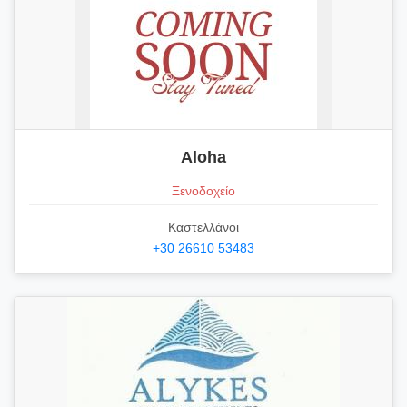
Aloha
Ξενοδοχείο
Καστελλάνοι
+30 26610 53483