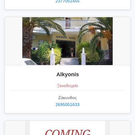
2377051455
Alkyonis
Ξενοδοχείο
Ζάκυνθος
2695051633