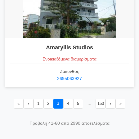
Amaryllis Studios
Ενοικιαζόμενα διαμερίσματα
Ζάκυνθος
2695063927
...
«
‹
1
2
3
4
5
150
›
»
Προβολή 41-60 από 2990 αποτελέσματα