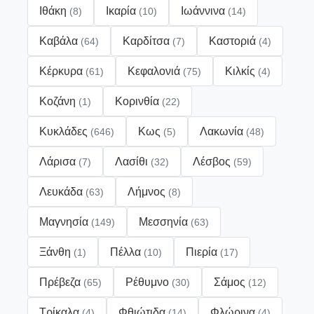
Ιθάκη
Ικαρία
Ιωάννινα
(8)
(10)
(14)
Καβάλα
Καρδίτσα
Καστοριά
(64)
(7)
(4)
Κέρκυρα
Κεφαλονιά
Κιλκίς
(61)
(75)
(4)
Κοζάνη
Κορινθία
(1)
(22)
Κυκλάδες
Κως
Λακωνία
(646)
(5)
(48)
Λάρισα
Λασίθι
Λέσβος
(7)
(32)
(59)
Λευκάδα
Λήμνος
(63)
(8)
Μαγνησία
Μεσσηνία
(149)
(63)
Ξάνθη
Πέλλα
Πιερία
(1)
(10)
(17)
Πρέβεζα
Ρέθυμνο
Σάμος
(65)
(30)
(12)
Τρίκαλα
Φθιώτιδα
Φλώρινα
(4)
(14)
(4)