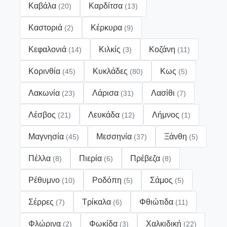
Καβάλα
Καρδίτσα
(20)
(13)
Καστοριά
Κέρκυρα
(2)
(9)
Κεφαλονιά
Κιλκίς
Κοζάνη
(14)
(3)
(11)
Κορινθία
Κυκλάδες
Κως
(45)
(80)
(5)
Λακωνία
Λάρισα
Λασίθι
(23)
(31)
(7)
Λέσβος
Λευκάδα
Λήμνος
(21)
(12)
(1)
Μαγνησία
Μεσσηνία
Ξάνθη
(45)
(37)
(5)
Πέλλα
Πιερία
Πρέβεζα
(8)
(6)
(8)
Ρέθυμνο
Ροδόπη
Σάμος
(10)
(5)
(5)
Σέρρες
Τρίκαλα
Φθιώτιδα
(7)
(6)
(11)
Φλώρινα
Φωκίδα
Χαλκιδική
(2)
(3)
(22)