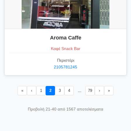
Aroma Caffe
Καφέ Snack Bar
Περιστέρι
2105781245
...
«
‹
1
2
3
4
79
›
»
Προβολή 21-40 από 1567 αποτελέσματα