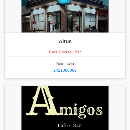
Altus
Cafe Cocktail Bar
Νέα Ιωνία
2421080069