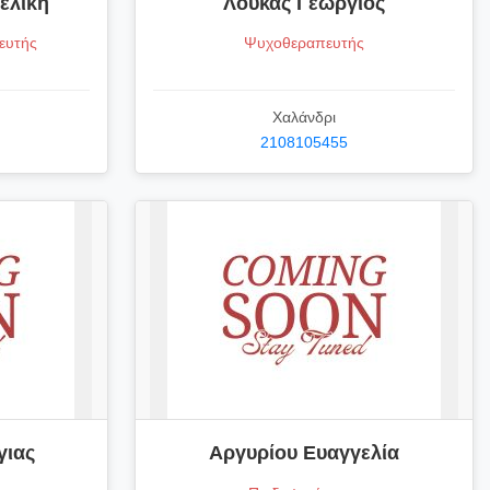
ελική
Λουκάς Γεώργιος
ευτής
Ψυχοθεραπευτής
Χαλάνδρι
2108105455
γιας
Αργυρίου Ευαγγελία