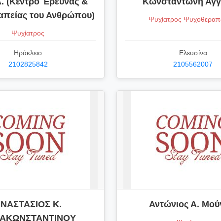
Α. (Κέντρο Έρευνας &
Κωνσταντώνη Αγγ
απείας του Ανθρώπου)
Ψυχίατρος Ψυχοθεραπ
Ψυχίατρος
Ηράκλειο
Ελευσίνα
2102825842
2105562007
ΝΑΣΤΑΣΙΟΣ Κ.
Αντώνιος Α. Μού
ΑΚΩΝΣΤΑΝΤΙΝΟΥ