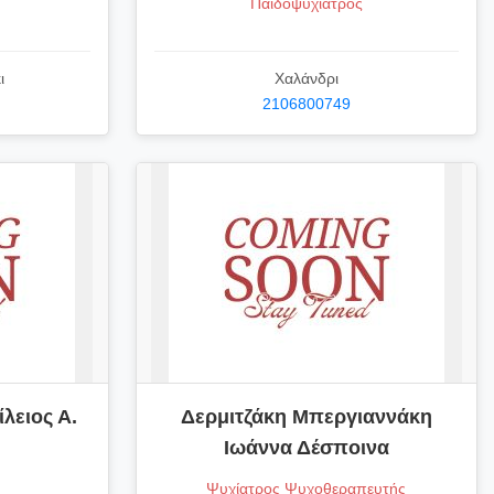
Παιδοψυχίατρος
ι
Χαλάνδρι
2106800749
λειος Α.
Δερμιτζάκη Μπεργιαννάκη
Ιωάννα Δέσποινα
Ψυχίατρος Ψυχοθεραπευτής