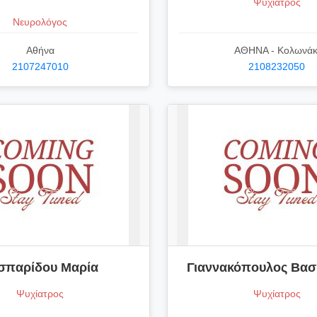
Ψυχίατρος
Νευρολόγος
Αθήνα
ΑΘΗΝΑ - Κολωνάκ
2107247010
2108232050
σπαρίδου Μαρία
Γιαννακόπουλος Βασί
Ψυχίατρος
Ψυχίατρος