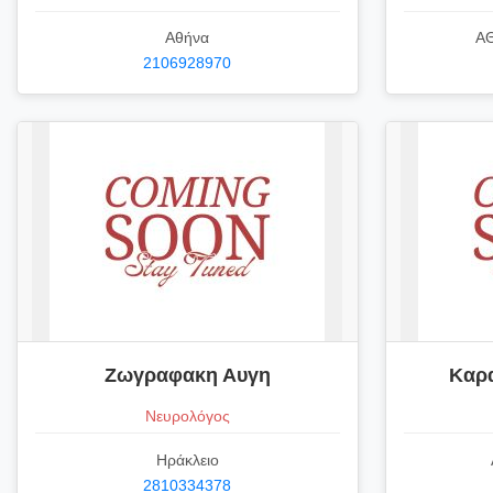
Αθήνα
ΑΘ
2106928970
Ζωγραφακη Αυγη
Καρ
Νευρολόγος
Ηράκλειο
2810334378