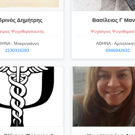
δρινός Δημήτρης
Βασίλειος Γ Μαν
ατρος Ψυχοθεραπευτής
Ψυχίατρος Ψυχοθεραπ
ΗΝΑ - Μακρυγιάννη
ΑΘΗΝΑ - Αμπελόκη
2130316283
6946942632