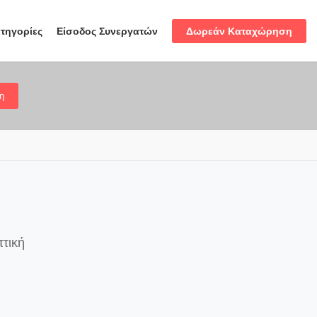
Δωρεάν Καταχώρηση
τηγορίες
Είσοδος Συνεργατών
η
ττική