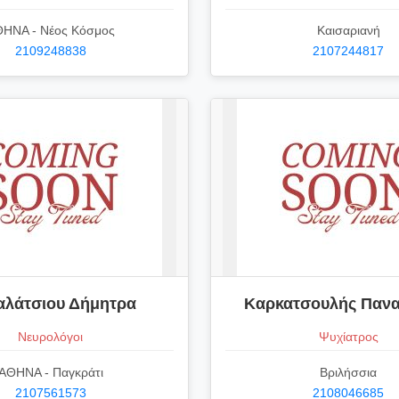
ΗΝΑ - Νέος Κόσμος
Καισαριανή
2109248838
2107244817
αλάτσιου Δήμητρα
Καρκατσουλής Πανα
Νευρολόγοι
Ψυχίατρος
ΑΘΗΝΑ - Παγκράτι
Βριλήσσια
2107561573
2108046685