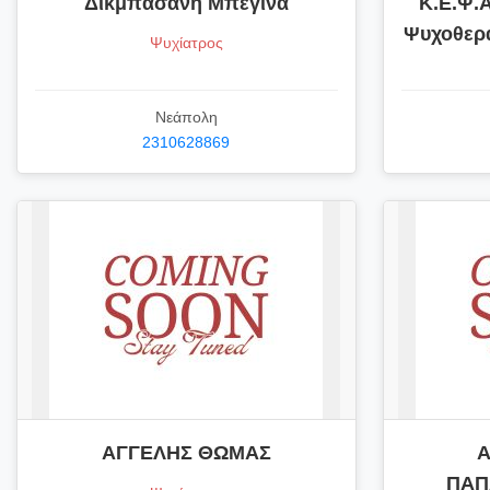
Δικμπασάνη Μπεγίνα
Κ.Ε.Ψ.
Ψυχοθερ
Ψυχίατρος
Νεάπολη
2310628869
ΑΓΓΕΛΗΣ ΘΩΜΑΣ
Α
ΠΑΠ