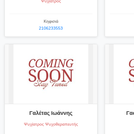
Ψυχίατρος
Κηφισιά
2106233553
Γαλέτας Ιωάννης
Γα
Ψυχίατρος Ψυχοθεραπευτής