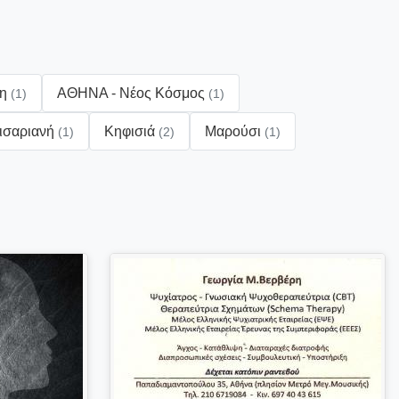
νη
ΑΘΗΝΑ - Νέος Κόσμος
(1)
(1)
ισαριανή
Κηφισιά
Μαρούσι
(1)
(2)
(1)