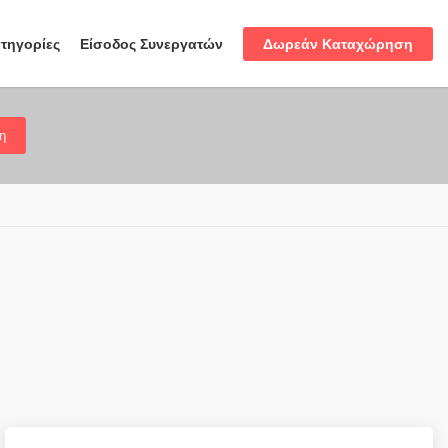
Δωρεάν Καταχώρηση
τηγορίες
Είσοδος Συνεργατών
η