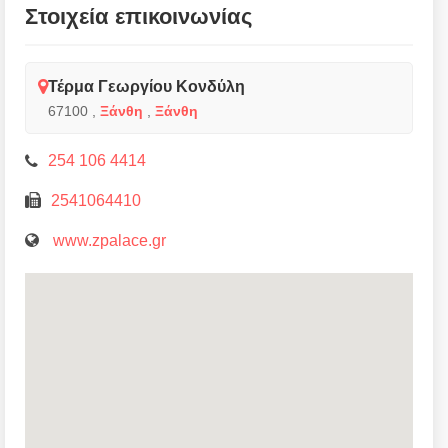
Στοιχεία επικοινωνίας
Τέρμα Γεωργίου Κονδύλη
67100
,
Ξάνθη
,
Ξάνθη
254 106 4414
2541064410
www.zpalace.gr