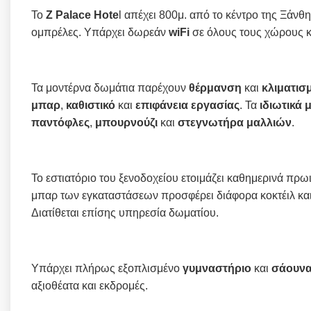
Το
Z Palace Hote
l απέχει 800μ. από το κέντρο της Ξάνθη
ομπρέλες. Υπάρχει δωρεάν
wiFi
σε όλους τους χώρους 
Τα μοντέρνα δωμάτια παρέχουν
θέρμανση
και
κλιματισ
μπαρ
,
καθιστικό
και
επιφάνεια εργασίας
. Τα
ιδιωτικά 
παντόφλες
,
μπουρνούζι
και
στεγνωτήρα μαλλιών
.
Το εστιατόριο του ξενοδοχείου ετοιμάζει καθημερινά πρωι
μπαρ των εγκαταστάσεων προσφέρει διάφορα κοκτέιλ και
Διατίθεται επίσης υπηρεσία δωματίου.
Υπάρχει πλήρως εξοπλισμένο
γυμναστήριο
και
σάουν
αξιοθέατα και εκδρομές.