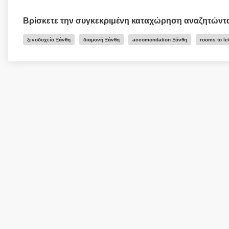
Βρίσκετε την συγκεκριμένη καταχώρηση αναζητώντ
ξενοδοχείο Ξάνθη
διαμονή Ξάνθη
accomondation Ξάνθη
rooms to le