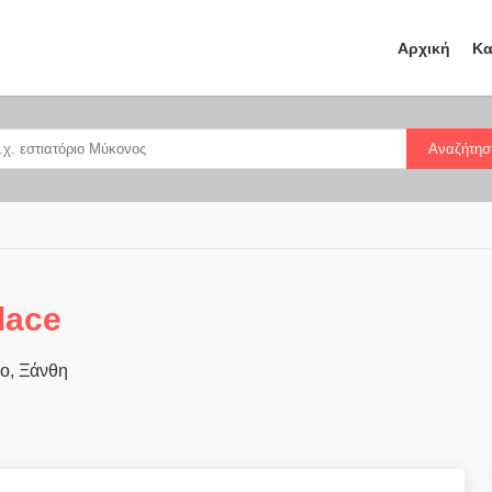
Αρχική
Κα
Αναζήτησ
lace
ο, Ξάνθη